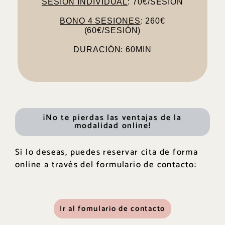
SESIÓN INDIVIDUAL
: 70€/SESIÓN
realizada. ¡Consulta nuestra
política de
desde la fecha de la primera sesión
BONO 4 SESIONES
: 260€
de 2 meses desde la fecha de compra o
(60€/SESIÓN)
El bono de 4 sesiones tiene una validez
DURACIÓN
: 60MIN
¡No te pierdas las ventajas de la
modalidad online!
Si lo deseas, puedes reservar cita de forma
online a través del formulario de contacto:
Ir al fomulario de contacto